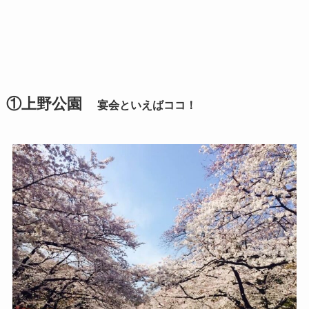
①上野公園
宴会といえばココ！